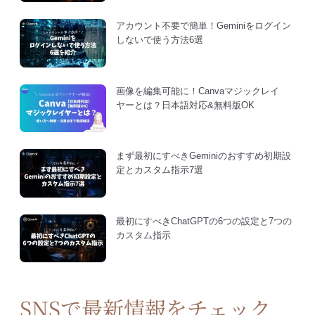
アカウント不要で簡単！Geminiをログイン
しないで使う方法6選
画像を編集可能に！Canvaマジックレイ
ヤーとは？日本語対応&無料版OK
まず最初にすべきGeminiのおすすめ初期設
定とカスタム指示7選
最初にすべきChatGPTの6つの設定と7つの
カスタム指示
SNSで最新情報をチェック