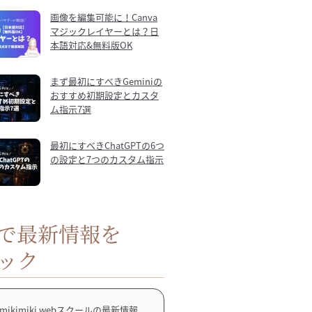
画像を編集可能に！Canva
マジックレイヤーとは？日
本語対応&無料版OK
まず最初にすべきGeminiの
おすすめ初期設定とカスタ
ム指示7選
最初にすべきChatGPTの6つ
の設定と7つのカスタム指示
Sで最新情報を
ック
mikimiki webスクールの最新情報