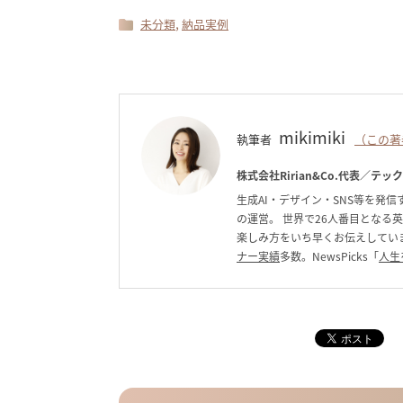
,
未分類
納品実例
mikimiki
執筆者
（この著
株式会社Ririan&Co.代表／テッ
生成AI・デザイン・SNS等を発信す
の運営。 世界で26人番目となる
楽しみ方をいち早くお伝えしています。C
ナー実績
多数。NewsPicks「
人生