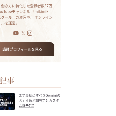
・働き方に特化した登録者数37万
ouTubeチャンネル 「mikimiki
bスクール」の運営や、 オンライン
ールを運営。
講師プロフィールを見る
記事
まず最初にすべきGeminiの
おすすめ初期設定とカスタ
ム指示7選