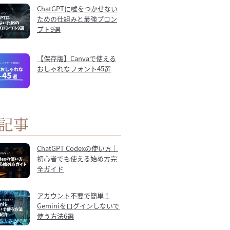
ChatGPTに嘘をつかせない
ための仕組みと最強プロン
プト9選
【保存版】Canvaで使える
おしゃれなフォント45選
記事
ChatGPT Codexの使い方｜
初心者でも使える始め方完
全ガイド
アカウント不要で簡単！
Geminiをログインしないで
使う方法6選