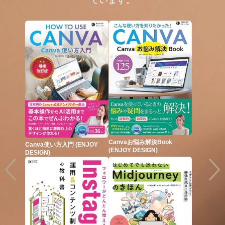
るだ
Canvaお悩み解決Book
新世代I
Canva使い方入門 (ENJOY
ン
(ENJOY DESIGN)
DESIGN)