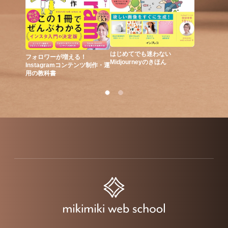
はじめてでも迷わない
フォロワーが増える！
はじめて
Midjourneyのきほん
Instagramコンテンツ制作・運
用の教科書