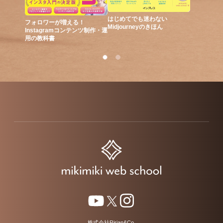
はじめてでも迷わない
フォロワーが増える！
はじめて
Midjourneyのきほん
Instagramコンテンツ制作・運
用の教科書
株式会社Ririan&Co.