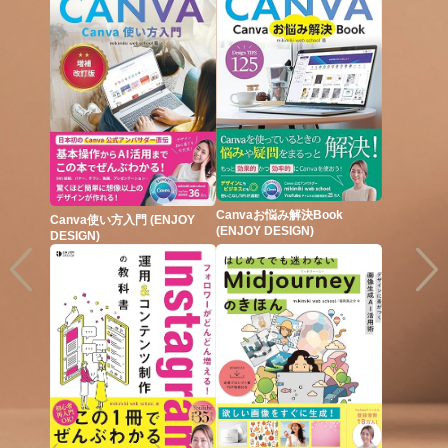
るだ
Canvaお悩み解決Book
新世代I
Canva使い方入門 (ENJOY
ン
(ENJOY DESIGN)
DESIGN)