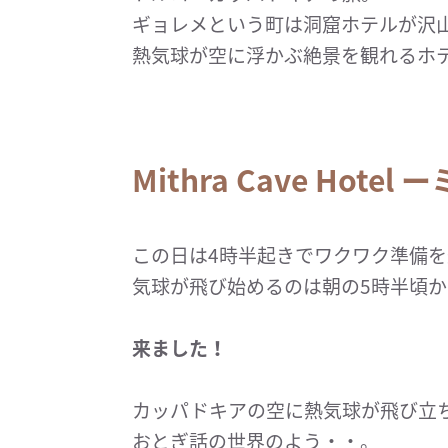
ギョレメという町は洞窟ホテルが沢
熱気球が空に浮かぶ絶景を観れるホ
Mithra Cave Hote
この日は4時半起きでワクワク準備
気球が飛び始めるのは朝の5時半頃か
来ました！
カッパドキアの空に熱気球が飛び立
おとぎ話の世界のよう・・。