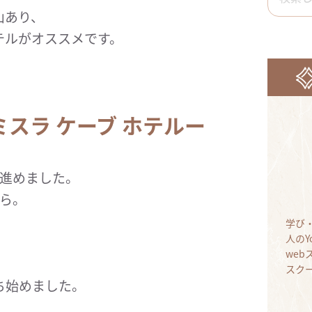
山あり、
テルがオススメです。
l ーミスラ ケーブ ホテルー
を進めました。
ら。
学び
人のY
we
スク
ち始めました。