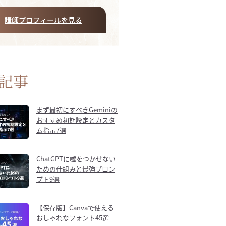
講師プロフィールを見る
記事
まず最初にすべきGeminiの
おすすめ初期設定とカスタ
ム指示7選
ChatGPTに嘘をつかせない
ための仕組みと最強プロン
プト9選
【保存版】Canvaで使える
おしゃれなフォント45選