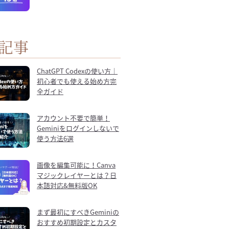
記事
ChatGPT Codexの使い方｜
初心者でも使える始め方完
全ガイド
アカウント不要で簡単！
Geminiをログインしないで
使う方法6選
画像を編集可能に！Canva
マジックレイヤーとは？日
本語対応&無料版OK
まず最初にすべきGeminiの
おすすめ初期設定とカスタ