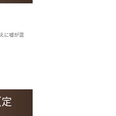
答えに嘘が混
（定