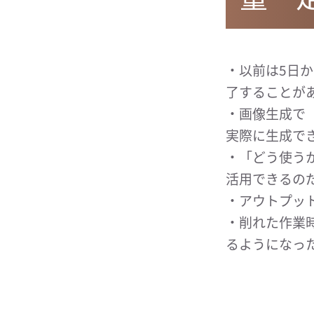
・以前は5日か
了することが
・画像生成で
実際に生成で
・「どう使う
活用できるの
・アウトプッ
・削れた作業
るようになっ