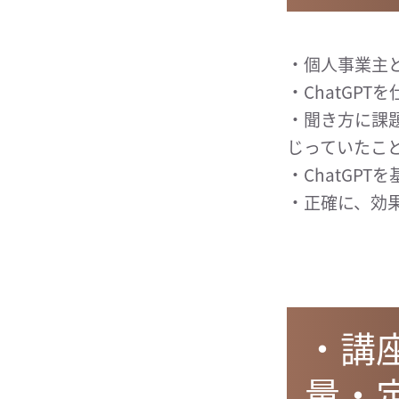
・個人事業主
・ChatGP
・聞き方に課題
じっていたこ
・ChatGP
・正確に、効
・講
量・