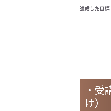
達成した目標
・受
け）