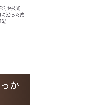
要約や技術
的に沿った成
可能
きっか