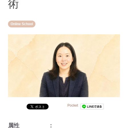
術
Online School
Pocket
属性