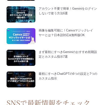
アカウント不要で簡単！Geminiをログイン
しないで使う方法6選
画像を編集可能に！Canvaマジックレイ
ヤーとは？日本語対応&無料版OK
まず最初にすべきGeminiのおすすめ初期設
定とカスタム指示7選
最初にすべきChatGPTの6つの設定と7つの
カスタム指示
SNSで最新情報をチェック