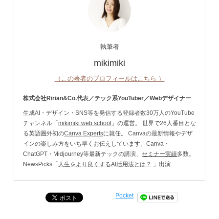
執筆者
mikimiki
（この著者のプロフィールはこちら ）
株式会社Ririan&Co.代表／テック系YouTuber／Webデザイナー
生成AI・デザイン・SNS等を発信する登録者数30万人のYouTube
チャンネル「
mikimiki web school
」の運営。 世界で26人番目とな
る英語圏外初の
Canva Experts
に就任。 Canvaの最新情報やデザ
インの楽しみ方をいち早くお伝えしています。Canva・
ChatGPT・Midjourney等最新テックの講演、
セミナー実績
多数。
NewsPicks「
人生をより良くするAI活用法とは？
」出演
Pocket