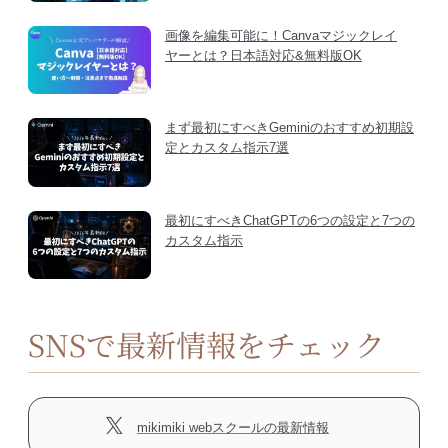
画像を編集可能に！Canvaマジックレイ
ヤーとは？日本語対応&無料版OK
まず最初にすべきGeminiのおすすめ初期設
定とカスタム指示7選
最初にすべきChatGPTの6つの設定と7つの
カスタム指示
SNSで最新情報をチェック
mikimiki webスクールの最新情報