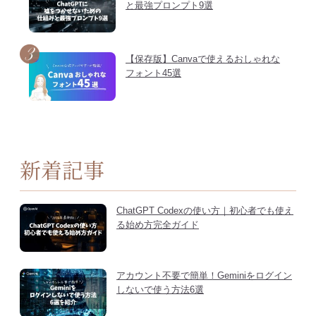
と最強プロンプト9選
【保存版】Canvaで使えるおしゃれな
フォント45選
新着記事
ChatGPT Codexの使い方｜初心者でも使え
る始め方完全ガイド
アカウント不要で簡単！Geminiをログイン
しないで使う方法6選