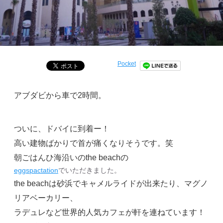
Pocket
アブダビから車で2時間。
ついに、ドバイに到着ー！
高い建物ばかりで首が痛くなりそうです。笑
朝ごはんひ海沿いのthe beachの
eggspactation
でいただきました。
the beachは砂浜でキャメルライドが出来たり、マグノ
リアベーカリー、
ラデュレなど世界的人気カフェが軒を連ねています！