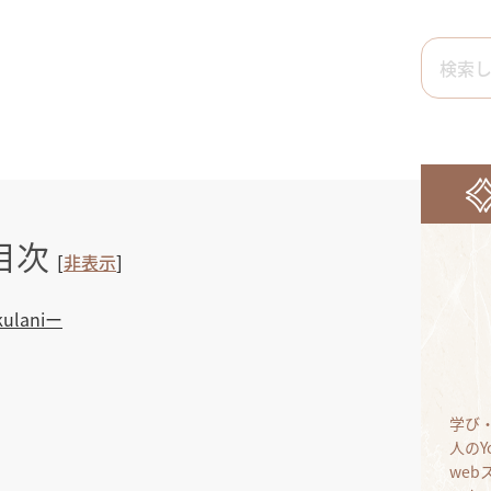
目次
[
非表示
]
laniー
学び
人のY
we