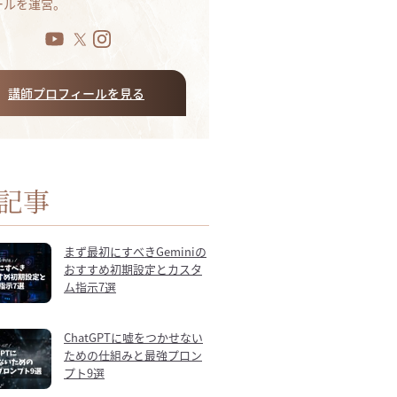
ールを運営。
講師プロフィールを見る
記事
まず最初にすべきGeminiの
おすすめ初期設定とカスタ
ム指示7選
ChatGPTに嘘をつかせない
ための仕組みと最強プロン
プト9選