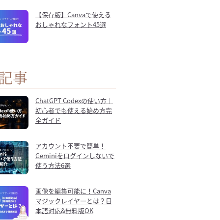
【保存版】Canvaで使える
おしゃれなフォント45選
記事
ChatGPT Codexの使い方｜
初心者でも使える始め方完
全ガイド
アカウント不要で簡単！
Geminiをログインしないで
使う方法6選
画像を編集可能に！Canva
マジックレイヤーとは？日
本語対応&無料版OK