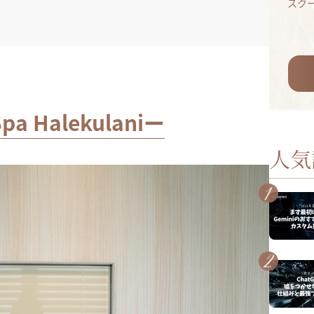
スク
Halekulaniー
人気