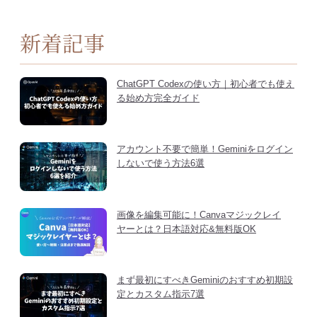
新着記事
ChatGPT Codexの使い方｜初心者でも使え
る始め方完全ガイド
アカウント不要で簡単！Geminiをログイン
しないで使う方法6選
画像を編集可能に！Canvaマジックレイ
ヤーとは？日本語対応&無料版OK
まず最初にすべきGeminiのおすすめ初期設
定とカスタム指示7選