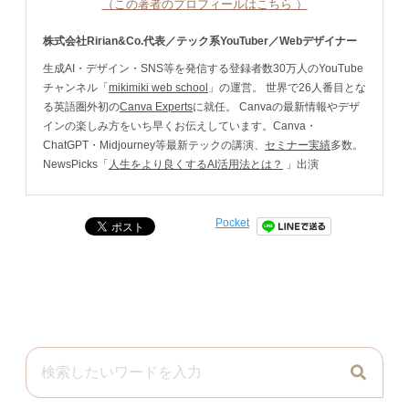
（この著者のプロフィールはこちら ）
株式会社Ririan&Co.代表／テック系YouTuber／Webデザイナー
生成AI・デザイン・SNS等を発信する登録者数30万人のYouTube
チャンネル「
mikimiki web school
」の運営。 世界で26人番目とな
る英語圏外初の
Canva Experts
に就任。 Canvaの最新情報やデザ
インの楽しみ方をいち早くお伝えしています。Canva・
ChatGPT・Midjourney等最新テックの講演、
セミナー実績
多数。
NewsPicks「
人生をより良くするAI活用法とは？
」出演
Pocket