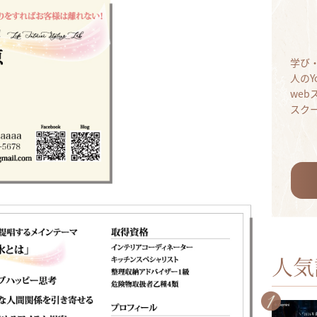
学び
人のY
we
スク
人気