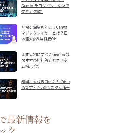
Geminiをログインしないで
使う方法6選
画像を編集可能に！Canva
マジックレイヤーとは？日
本語対応&無料版OK
まず最初にすべきGeminiの
おすすめ初期設定とカスタ
ム指示7選
最初にすべきChatGPTの6つ
の設定と7つのカスタム指示
Sで最新情報を
ック