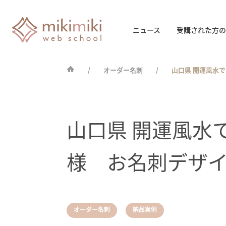
ニュース
受講された方の
オーダー名刺
山口県 開運風水
山口県 開運風水
様 お名刺デザ
,
オーダー名刺
納品実例