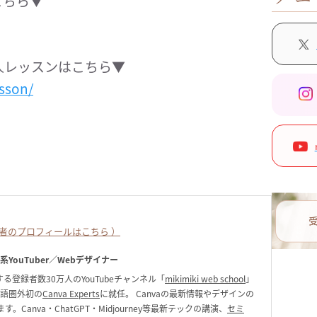
はこちら▼
人レッスンはこちら▼
sson/
者のプロフィールはこちら ）
ク系YouTuber／Webデザイナー
る登録者数30万人のYouTubeチャンネル「
mikimiki web school
」
英語圏外初の
Canva Experts
に就任。 Canvaの最新情報やデザインの
anva・ChatGPT・Midjourney等最新テックの講演、
セミ