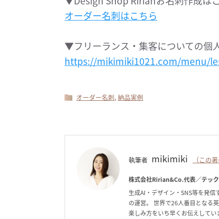
▼Design Shop Ririanお名刺作成
オーダー名刺はこちら
▼フリーランス・集客についての個
https://mikimiki1021.com/menu/le
,
オーダー名刺
納品実例
mikimiki
執筆者
（この著
株式会社Ririan&Co.代表／テッ
生成AI・デザイン・SNS等を発信す
の運営。 世界で26人番目となる
楽しみ方をいち早くお伝えしています。C