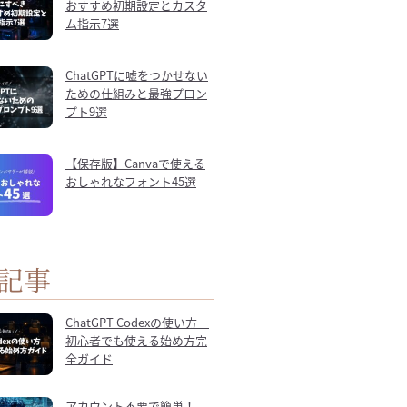
おすすめ初期設定とカスタ
ム指示7選
ChatGPTに嘘をつかせない
ための仕組みと最強プロン
プト9選
【保存版】Canvaで使える
おしゃれなフォント45選
記事
ChatGPT Codexの使い方｜
初心者でも使える始め方完
全ガイド
アカウント不要で簡単！