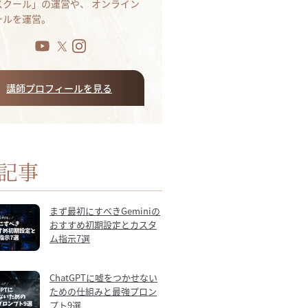
bスクール」の運営や、 オンライン
ールを運営。
講師プロフィールを見る
記事
まず最初にすべきGeminiの
おすすめ初期設定とカスタ
ム指示7選
ChatGPTに嘘をつかせない
ための仕組みと最強プロン
プト9選