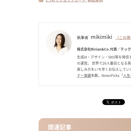
mikimiki
執筆者
（この著
株式会社Ririan&Co.代表／テッ
生成AI・デザイン・SNS等を発信す
の運営。 世界で26人番目となる
楽しみ方をいち早くお伝えしています。C
ナー実績
多数。NewsPicks「
人生
関連記事