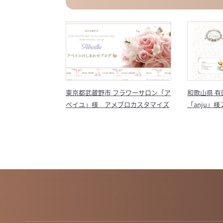
東京都武蔵野市 フラワーサロン「ア
和歌山県 有田市まつげサロン
ベイユ」様 アメブロカスタマイズ
「anju」