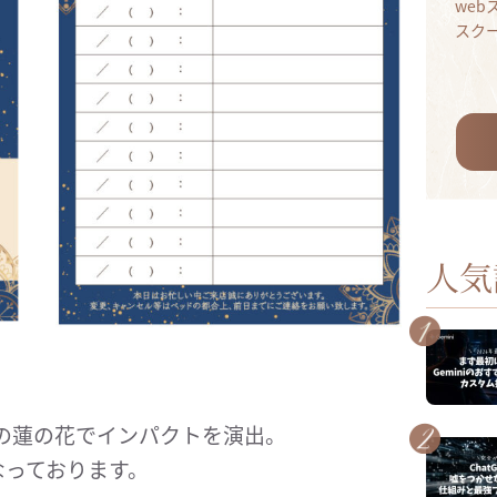
we
スク
人気
の蓮の花でインパクトを演出。
なっております。