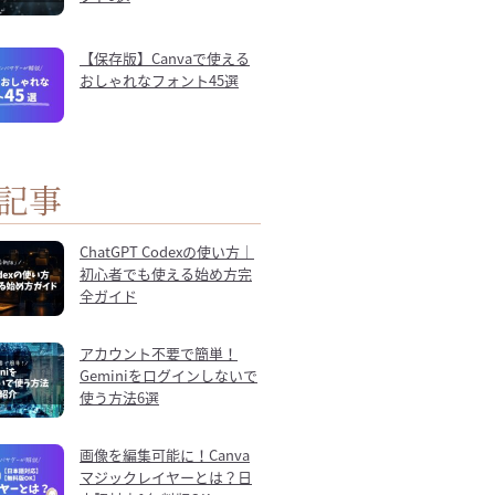
【保存版】Canvaで使える
おしゃれなフォント45選
記事
ChatGPT Codexの使い方｜
初心者でも使える始め方完
全ガイド
アカウント不要で簡単！
Geminiをログインしないで
使う方法6選
画像を編集可能に！Canva
マジックレイヤーとは？日