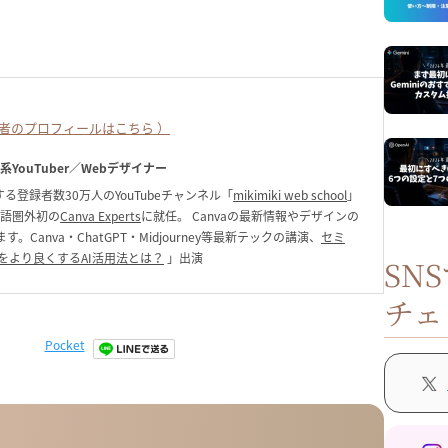
者のプロフィールはこちら ）
ク系YouTuber／Webデザイナー
る登録者数30万人のYouTubeチャンネル「
mikimiki web school
」
英語圏外初の
Canva Experts
に就任。 Canvaの最新情報やデザインの
anva・ChatGPT・Midjourney等最新テックの講演、
セミ
をより良くするAI活用法とは？
」出演
SN
チェ
Pocket