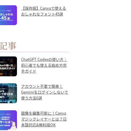
【保存版】Canvaで使える
おしゃれなフォント45選
記事
ChatGPT Codexの使い方｜
初心者でも使える始め方完
全ガイド
アカウント不要で簡単！
Geminiをログインしないで
使う方法6選
画像を編集可能に！Canva
マジックレイヤーとは？日
本語対応&無料版OK