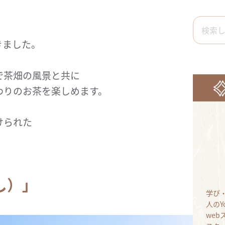
きました。
で茶畑の風景と共に
わりのお茶を楽しめます。
けられた
し）」
学び
人のY
we