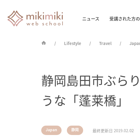
ニュース
受講された方の
Lifestyle
Travel
Japa
静岡島田市ぶら
うな「蓬莱橋」
,
Japan
静岡
最終更新日
2019.02.02