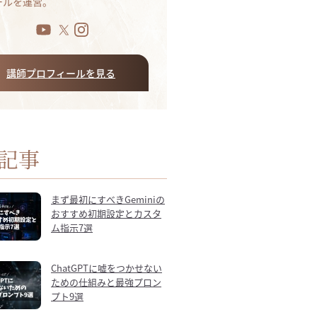
ールを運営。
講師プロフィールを見る
記事
まず最初にすべきGeminiの
おすすめ初期設定とカスタ
ム指示7選
ChatGPTに嘘をつかせない
ための仕組みと最強プロン
プト9選