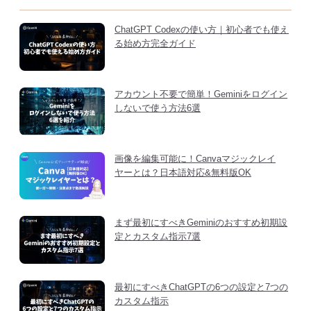
ChatGPT Codexの使い方｜初心者でも使え
る始め方完全ガイド
アカウント不要で簡単！Geminiをログイン
しないで使う方法6選
画像を編集可能に！Canvaマジックレイ
ヤーとは？日本語対応&無料版OK
まず最初にすべきGeminiのおすすめ初期設
定とカスタム指示7選
最初にすべきChatGPTの6つの設定と7つの
カスタム指示