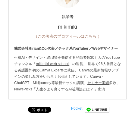
執筆者
mikimiki
（この著者のプロフィールはこちら ）
株式会社Ririan&Co.代表／テック系YouTuber／Webデザイナー
生成AI・デザイン・SNS等を発信する登録者数30万人のYouTube
チャンネル「
mikimiki web school
」の運営。 世界で26人番目とな
る英語圏外初の
Canva Experts
に就任。 Canvaの最新情報やデザ
インの楽しみ方をいち早くお伝えしています。Canva・
ChatGPT・Midjourney等最新テックの講演、
セミナー実績
多数。
NewsPicks「
人生をより良くするAI活用法とは？
」出演
Pocket