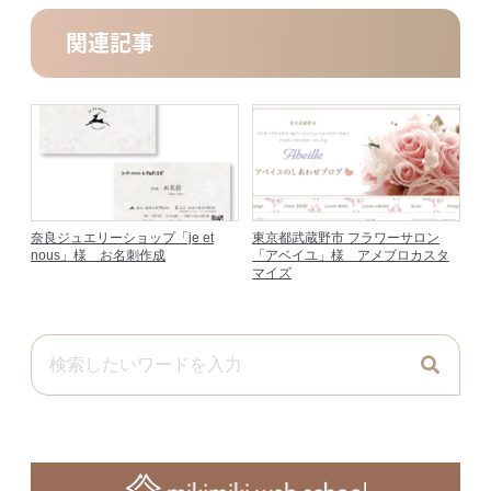
関連記事
奈良ジュエリーショップ「je et
東京都武蔵野市 フラワーサロン
nous」様 お名刺作成
「アベイユ」様 アメブロカスタ
マイズ