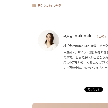
,
未分類
納品実例
mikimiki
執筆者
（この著
株式会社Ririan&Co.代表／テッ
生成AI・デザイン・SNS等を発信す
の運営。 世界で26人番目となる
楽しみ方をいち早くお伝えしています。C
ナー実績
多数。NewsPicks「
人生