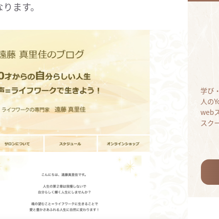
なります。
学び
人のY
we
スク