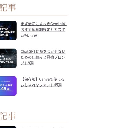
記事
まず最初にすべきGeminiの
おすすめ初期設定とカスタ
ム指示7選
ChatGPTに嘘をつかせない
ための仕組みと最強プロン
プト9選
【保存版】Canvaで使える
おしゃれなフォント45選
記事