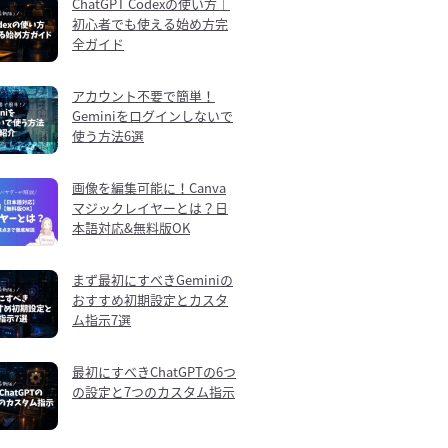
ChatGPT Codexの使い方｜
初心者でも使える始め方完
全ガイド
アカウント不要で簡単！
Geminiをログインしないで
使う方法6選
画像を編集可能に！Canva
マジックレイヤーとは？日
本語対応&無料版OK
まず最初にすべきGeminiの
おすすめ初期設定とカスタ
ム指示7選
最初にすべきChatGPTの6つ
の設定と7つのカスタム指示