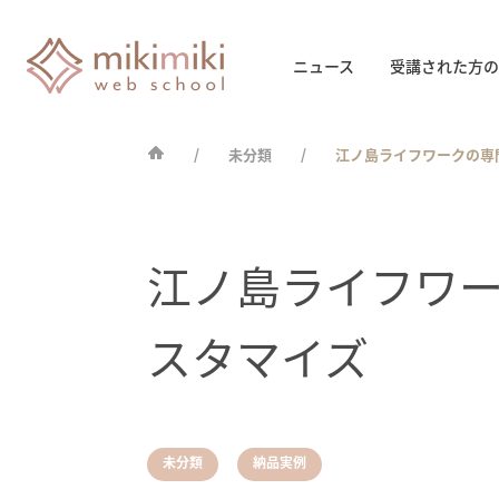
ニュース
受講された方の
未分類
江ノ島ライフワークの専
江ノ島ライフワ
スタマイズ
,
未分類
納品実例