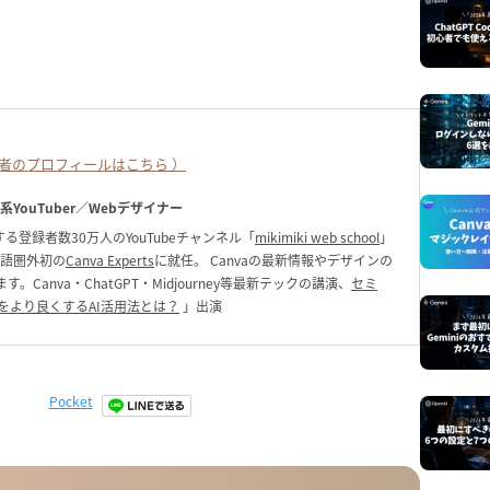
者のプロフィールはこちら ）
ク系YouTuber／Webデザイナー
る登録者数30万人のYouTubeチャンネル「
mikimiki web school
」
英語圏外初の
Canva Experts
に就任。 Canvaの最新情報やデザインの
anva・ChatGPT・Midjourney等最新テックの講演、
セミ
をより良くするAI活用法とは？
」出演
Pocket