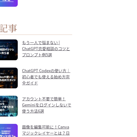
記事
もう一人で悩まない |
ChatGPT恋愛相談のコツと
プロンプト例5選
ChatGPT Codexの使い方｜
初心者でも使える始め方完
全ガイド
アカウント不要で簡単！
Geminiをログインしないで
使う方法6選
画像を編集可能に！Canva
マジックレイヤーとは？日