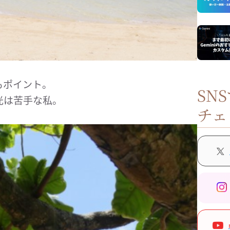
もポイント。
SN
光は苦手な私。
チェ