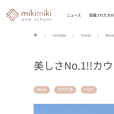
ニュース
受講された方の
Lifestyle
Travel
Worl
美しさNo.1!!
,
,
World
カウアイ島
ハワイ