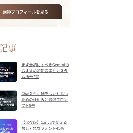
講師プロフィールを見る
記事
まず最初にすべきGeminiの
おすすめ初期設定とカスタ
ム指示7選
ChatGPTに嘘をつかせない
ための仕組みと最強プロン
プト9選
【保存版】Canvaで使える
おしゃれなフォント45選