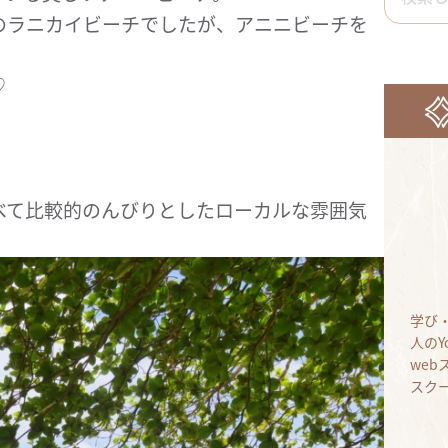
のラニカイビーチでしたが、アニニビーチを
♡
べて比較的のんびりとしたローカルな雰囲気
学び
人のY
we
スク