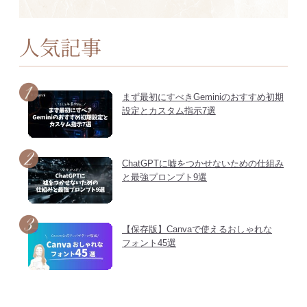
人気記事
まず最初にすべきGeminiのおすすめ初期
設定とカスタム指示7選
ChatGPTに嘘をつかせないための仕組み
と最強プロンプト9選
【保存版】Canvaで使えるおしゃれな
フォント45選