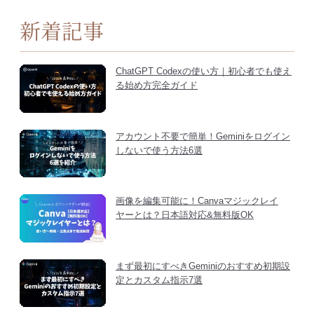
新着記事
ChatGPT Codexの使い方｜初心者でも使え
る始め方完全ガイド
アカウント不要で簡単！Geminiをログイン
しないで使う方法6選
画像を編集可能に！Canvaマジックレイ
ヤーとは？日本語対応&無料版OK
まず最初にすべきGeminiのおすすめ初期設
定とカスタム指示7選