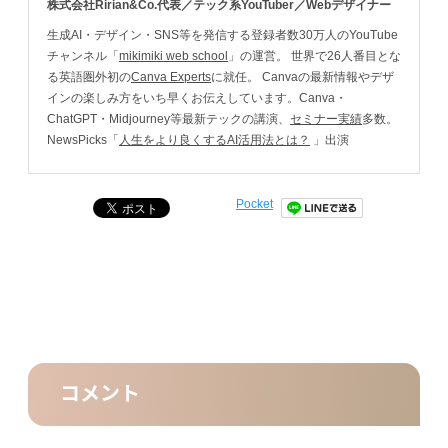
株式会社Ririan&Co.代表／テック系YouTuber／Webデザイナー
生成AI・デザイン・SNS等を発信する登録者数30万人のYouTube
チャンネル「
mikimiki web school
」の運営。 世界で26人番目とな
る英語圏外初の
Canva Experts
に就任。 Canvaの最新情報やデザ
インの楽しみ方をいち早くお伝えしています。Canva・
ChatGPT・Midjourney等最新テックの講演、
セミナー実績
多数。
NewsPicks「
人生をより良くするAI活用法とは？
」出演
Pocket
コメント