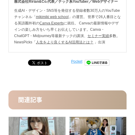
株式会社Ririan&Co.代表／テック系YouTuber／Webデザイナー
生成AI・デザイン・SNS等を発信する登録者数30万人のYouTube
チャンネル「
mikimiki web school
」の運営。 世界で26人番目とな
る英語圏外初の
Canva Experts
に就任。 Canvaの最新情報やデザ
インの楽しみ方をいち早くお伝えしています。Canva・
ChatGPT・Midjourney等最新テックの講演、
セミナー実績
多数。
NewsPicks「
人生をより良くするAI活用法とは？
」出演
Pocket
関連記事