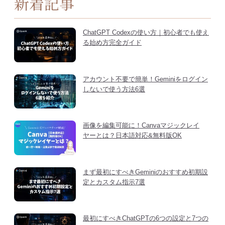
新着記事
ChatGPT Codexの使い方｜初心者でも使え
る始め方完全ガイド
アカウント不要で簡単！Geminiをログイン
しないで使う方法6選
画像を編集可能に！Canvaマジックレイ
ヤーとは？日本語対応&無料版OK
まず最初にすべきGeminiのおすすめ初期設
定とカスタム指示7選
最初にすべきChatGPTの6つの設定と7つの