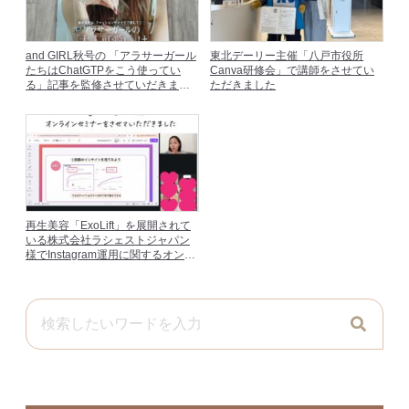
and GIRL秋号の 「アラサーガール
東北デーリー主催「八戸市役所
たちはChatGTPをこう使ってい
Canva研修会」で講師をさせてい
る」記事を監修させていだきまし
ただきました
た
再生美容「ExoLift」を展開されて
いる株式会社ラシェストジャパン
様でInstagram運用に関するオンラ
インセミナーをさせていただきま
した