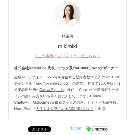
執筆者
mikimiki
（この著者のプロフィールはこちら ）
株式会社Ririan&Co.代表／テック系YouTuber／Webデザイナー
生成AI・デザイン・SNS等を発信する登録者数30万人のYouTube
チャンネル「
mikimiki web school
」の運営。 世界で26人番目とな
る英語圏外初の
Canva Experts
に就任。 Canvaの最新情報やデザ
インの楽しみ方をいち早くお伝えしています。Canva・
ChatGPT・Midjourney等最新テックの講演、
セミナー実績
多数。
NewsPicks「
人生をより良くするAI活用法とは？
」出演
Pocket