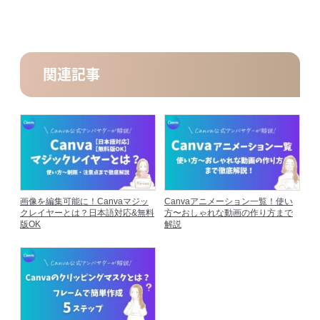
関連記事
画像を編集可能に！Canvaマジッ
Canvaアニメーション一覧！使い
クレイヤーとは？日本語対応&無料
方〜おしゃれな動画の作り方まで
版OK
解説