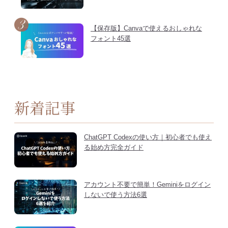
【保存版】Canvaで使えるおしゃれな
フォント45選
新着記事
ChatGPT Codexの使い方｜初心者でも使え
る始め方完全ガイド
アカウント不要で簡単！Geminiをログイン
しないで使う方法6選