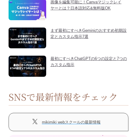
画像を編集可能に！Canvaマジックレイ
ヤーとは？日本語対応&無料版OK
まず最初にすべきGeminiのおすすめ初期設
定とカスタム指示7選
最初にすべきChatGPTの6つの設定と7つの
カスタム指示
SNSで最新情報をチェック
mikimiki webスクールの最新情報