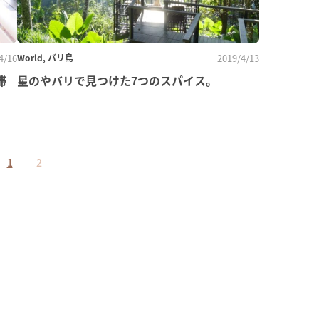
4/16
World, バリ島
2019/4/13
滞
星のやバリで見つけた7つのスパイス。
1
2