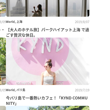
8/09
World, 上海
2019/8/07
ト・
【大人のホテル旅】パークハイアット上海 で過
ごす贅沢な休日。
8/05
World, バリ島
2019/7/19
今バリ島で一番熱いカフェ！「KYND COMMU
NITY」