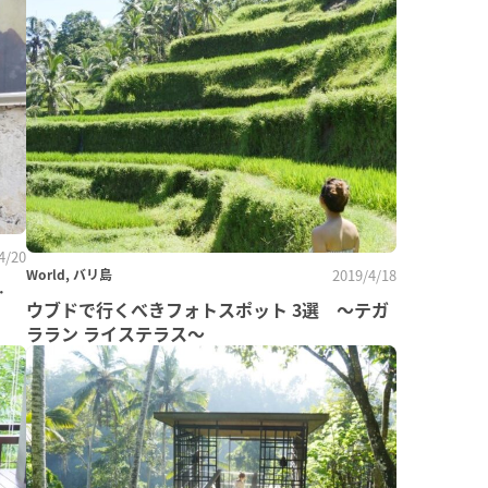
4/20
World, バリ島
2019/4/18
…
ウブドで行くべきフォトスポット 3選 〜テガ
ララン ライステラス〜