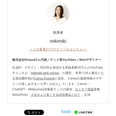
執筆者
mikimiki
（この著者のプロフィールはこちら ）
株式会社Ririan&Co.代表／テック系YouTuber／Webデザイナー
生成AI・デザイン・SNS等を発信する登録者数30万人のYouTube
チャンネル「
mikimiki web school
」の運営。 世界で26人番目とな
る英語圏外初の
Canva Experts
に就任。 Canvaの最新情報やデザ
インの楽しみ方をいち早くお伝えしています。Canva・
ChatGPT・Midjourney等最新テックの講演、
セミナー実績
多数。
NewsPicks「
人生をより良くするAI活用法とは？
」出演
Pocket