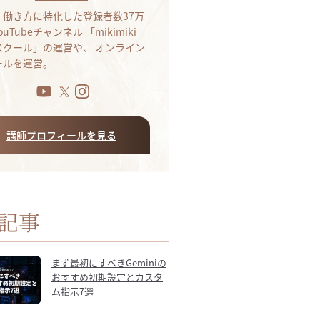
・働き方に特化した登録者数37万
ouTubeチャンネル 「mikimiki
bスクール」の運営や、 オンライン
ールを運営。
講師プロフィールを見る
記事
まず最初にすべきGeminiの
おすすめ初期設定とカスタ
ム指示7選