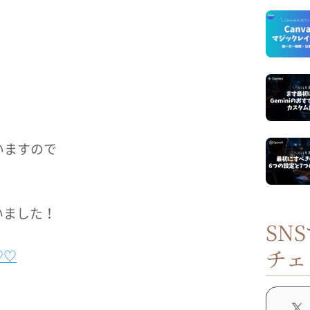
いますので
ざいました！
SN
チェ
♡♡