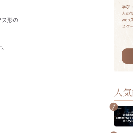
学び
人のY
クス形の
we
スク
す。
人気