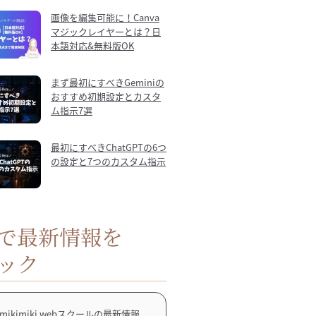
画像を編集可能に！Canva
マジックレイヤーとは？日
本語対応&無料版OK
まず最初にすべきGeminiの
おすすめ初期設定とカスタ
ム指示7選
最初にすべきChatGPTの6つ
の設定と7つのカスタム指示
Sで最新情報を
ック
mikimiki webスクールの最新情報