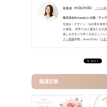
mikimiki
執筆者
（この著
株式会社Ririan&Co.代表／テッ
生成AI・デザイン・SNS等を発信す
の運営。 世界で26人番目となる
楽しみ方をいち早くお伝えしています。C
ナー実績
多数。NewsPicks「
人生
関連記事