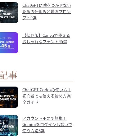
ChatGPTに嘘をつかせない
ための仕組みと最強プロン
プト9選
【保存版】Canvaで使える
おしゃれなフォント45選
記事
ChatGPT Codexの使い方｜
初心者でも使える始め方完
全ガイド
アカウント不要で簡単！
Geminiをログインしないで
使う方法6選