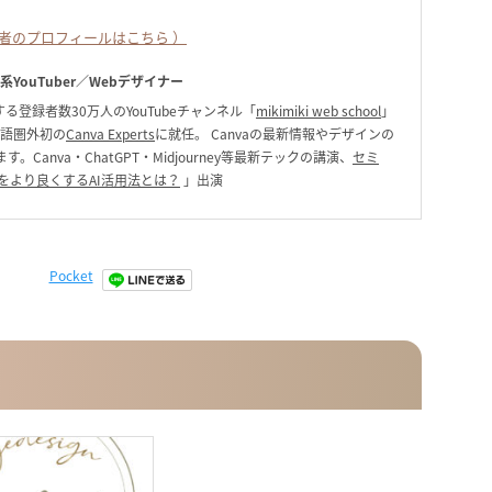
者のプロフィールはこちら ）
ク系YouTuber／Webデザイナー
る登録者数30万人のYouTubeチャンネル「
mikimiki web school
」
英語圏外初の
Canva Experts
に就任。 Canvaの最新情報やデザインの
anva・ChatGPT・Midjourney等最新テックの講演、
セミ
をより良くするAI活用法とは？
」出演
Pocket