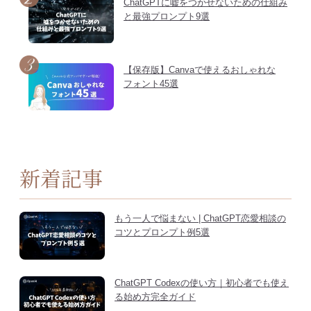
ChatGPTに嘘をつかせないための仕組み
と最強プロンプト9選
【保存版】Canvaで使えるおしゃれな
フォント45選
新着記事
もう一人で悩まない | ChatGPT恋愛相談の
コツとプロンプト例5選
ChatGPT Codexの使い方｜初心者でも使え
る始め方完全ガイド