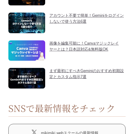
アカウント不要で簡単！Geminiをログイン
しないで使う方法6選
画像を編集可能に！Canvaマジックレイ
ヤーとは？日本語対応&無料版OK
まず最初にすべきGeminiのおすすめ初期設
定とカスタム指示7選
SNSで最新情報をチェック
mikimiki webスクールの最新情報