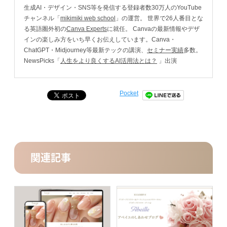
生成AI・デザイン・SNS等を発信する登録者数30万人のYouTube
チャンネル「
mikimiki web school
」の運営。 世界で26人番目とな
る英語圏外初の
Canva Experts
に就任。 Canvaの最新情報やデザ
インの楽しみ方をいち早くお伝えしています。Canva・
ChatGPT・Midjourney等最新テックの講演、
セミナー実績
多数。
NewsPicks「
人生をより良くするAI活用法とは？
」出演
Pocket
関連記事