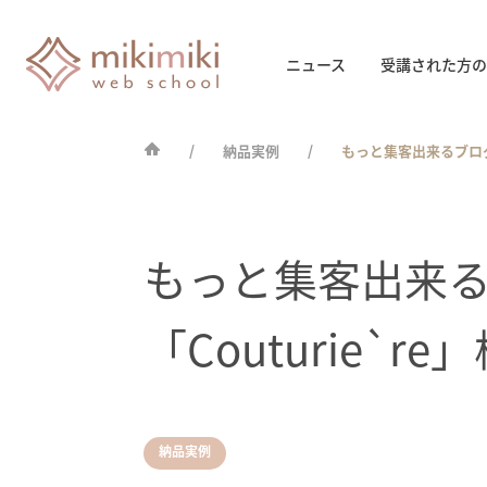
ニュース
受講された方の
納品実例
もっと集客出来るブログ
もっと集客出来
「Couturie`
納品実例