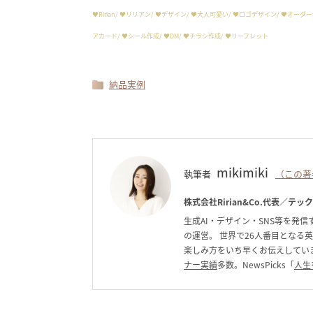
♥︎Ririan/ ♥︎リリアン/ ♥︎デザイン/ ♥︎大人可愛い/ ♥︎ロゴデザイン/ ♥︎
アカード/ ♥︎シール作成/ ♥︎DM/ ♥︎チラシ作成/ ♥︎リーフレット
納品実例
mikimiki
執筆者
（この著
株式会社Ririan&Co.代表／テッ
生成AI・デザイン・SNS等を発信す
の運営。 世界で26人番目となる
楽しみ方をいち早くお伝えしています。C
ナー実績
多数。NewsPicks「
人生