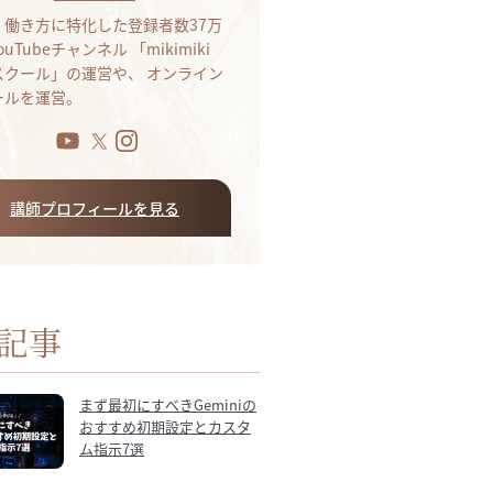
・働き方に特化した登録者数37万
ouTubeチャンネル 「mikimiki
bスクール」の運営や、 オンライン
ールを運営。
講師プロフィールを見る
記事
まず最初にすべきGeminiの
おすすめ初期設定とカスタ
ム指示7選