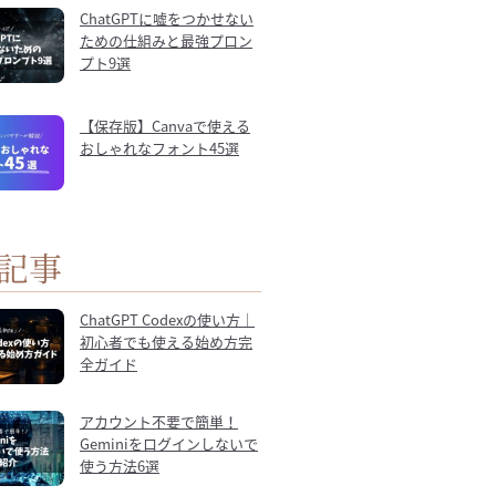
ChatGPTに嘘をつかせない
ための仕組みと最強プロン
プト9選
【保存版】Canvaで使える
おしゃれなフォント45選
記事
ChatGPT Codexの使い方｜
初心者でも使える始め方完
全ガイド
アカウント不要で簡単！
Geminiをログインしないで
使う方法6選