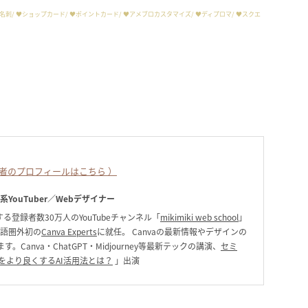
オーダー名刺/ ♥︎ショップカード/ ♥︎ポイントカード/ ♥︎アメブロカスタマイズ/ ♥︎ディプロマ/ ♥︎スクエ
者のプロフィールはこちら ）
ク系YouTuber／Webデザイナー
る登録者数30万人のYouTubeチャンネル「
mikimiki web school
」
英語圏外初の
Canva Experts
に就任。 Canvaの最新情報やデザインの
anva・ChatGPT・Midjourney等最新テックの講演、
セミ
をより良くするAI活用法とは？
」出演