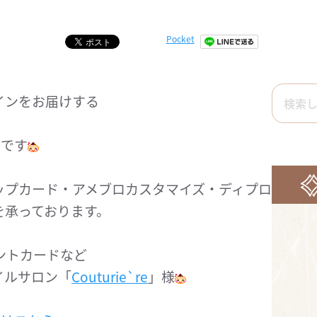
Pocket
インをお届けする
）です
ップカード・アメブロカスタマイズ・ディプロ
を承っております。
ントカードなど
イルサロン「
Couturie`re
」様