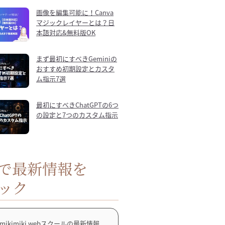
画像を編集可能に！Canva
マジックレイヤーとは？日
本語対応&無料版OK
まず最初にすべきGeminiの
おすすめ初期設定とカスタ
ム指示7選
最初にすべきChatGPTの6つ
の設定と7つのカスタム指示
Sで最新情報を
ック
mikimiki webスクールの最新情報