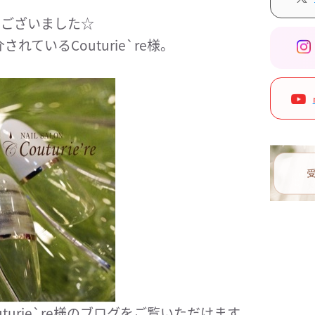
とうございました☆
ているCouturie`re様。
urie`re様のブログをご覧いただけます。