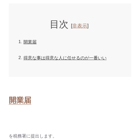
目次
[
非表示
]
1
開業届
2
得意な事は得意な人に任せるのが一番いい
開業届
を税務署に提出します。