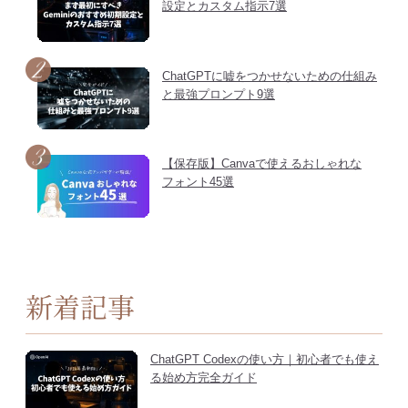
設定とカスタム指示7選
ChatGPTに嘘をつかせないための仕組み
と最強プロンプト9選
【保存版】Canvaで使えるおしゃれな
フォント45選
新着記事
ChatGPT Codexの使い方｜初心者でも使え
る始め方完全ガイド