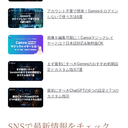
アカウント不要で簡単！Geminiをログイン
しないで使う方法6選
画像を編集可能に！Canvaマジックレイ
ヤーとは？日本語対応&無料版OK
まず最初にすべきGeminiのおすすめ初期設
定とカスタム指示7選
最初にすべきChatGPTの6つの設定と7つの
カスタム指示
SNSで最新情報をチェック