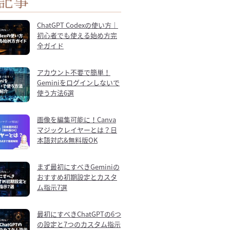
記事
ChatGPT Codexの使い方｜
初心者でも使える始め方完
全ガイド
アカウント不要で簡単！
Geminiをログインしないで
使う方法6選
画像を編集可能に！Canva
マジックレイヤーとは？日
本語対応&無料版OK
まず最初にすべきGeminiの
おすすめ初期設定とカスタ
ム指示7選
最初にすべきChatGPTの6つ
の設定と7つのカスタム指示