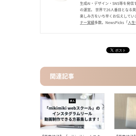
生成AI・デザイン・SNS等を発信す
の運営。 世界で26人番目となる
楽しみ方をいち早くお伝えしています。C
ナー実績
多数。NewsPicks「
人生
関連記事