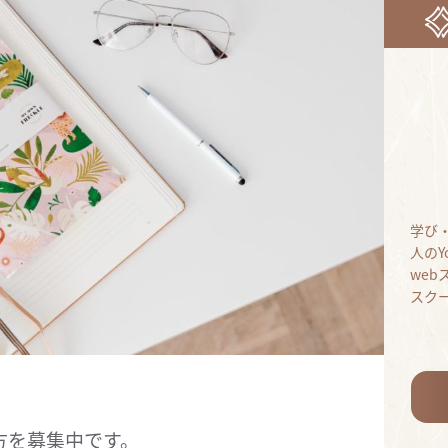
学び
人のY
we
スク
きる方を募集中です。