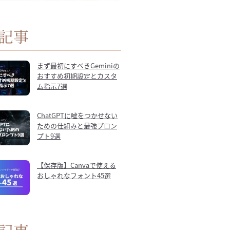
記事
まず最初にすべきGeminiの
おすすめ初期設定とカスタ
ム指示7選
ChatGPTに嘘をつかせない
ための仕組みと最強プロン
プト9選
【保存版】Canvaで使える
おしゃれなフォント45選