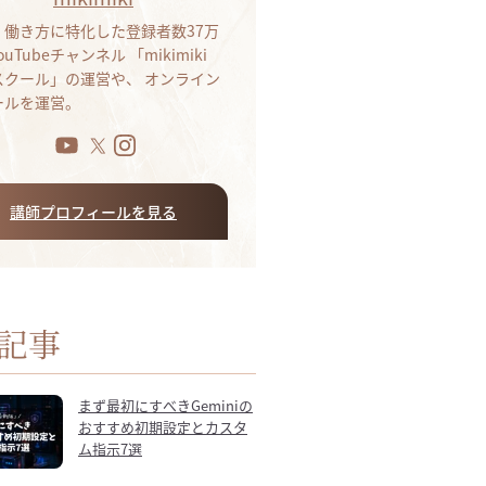
・働き方に特化した登録者数37万
ouTubeチャンネル 「mikimiki
bスクール」の運営や、 オンライン
ールを運営。
講師プロフィールを見る
記事
まず最初にすべきGeminiの
おすすめ初期設定とカスタ
ム指示7選