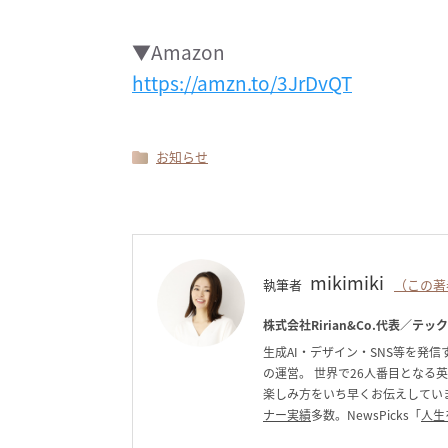
▼Amazon
https://amzn.to/3JrDvQT
お知らせ
mikimiki
執筆者
（この著
株式会社Ririan&Co.代表／テッ
生成AI・デザイン・SNS等を発信す
の運営。 世界で26人番目となる
楽しみ方をいち早くお伝えしています。C
ナー実績
多数。NewsPicks「
人生