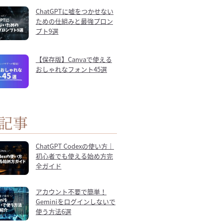
ChatGPTに嘘をつかせない
ための仕組みと最強プロン
プト9選
【保存版】Canvaで使える
おしゃれなフォント45選
記事
ChatGPT Codexの使い方｜
初心者でも使える始め方完
全ガイド
アカウント不要で簡単！
Geminiをログインしないで
使う方法6選