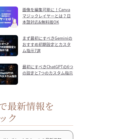
画像を編集可能に！Canva
マジックレイヤーとは？日
本語対応&無料版OK
まず最初にすべきGeminiの
おすすめ初期設定とカスタ
ム指示7選
最初にすべきChatGPTの6つ
の設定と7つのカスタム指示
Sで最新情報を
ック