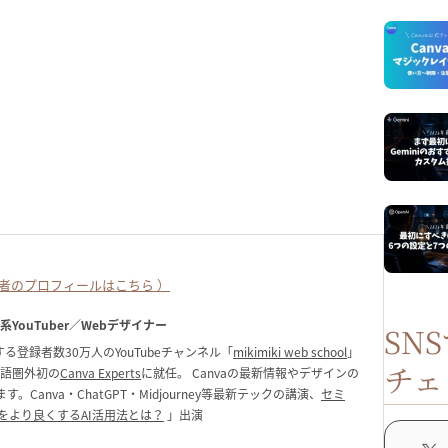
者のプロフィールはこちら ）
ク系YouTuber／Webデザイナー
SN
る登録者数30万人のYouTubeチャンネル「
mikimiki web school
」
チェ
英語圏外初の
Canva Experts
に就任。 Canvaの最新情報やデザインの
anva・ChatGPT・Midjourney等最新テックの講演、
セミ
をより良くするAI活用法とは？
」出演