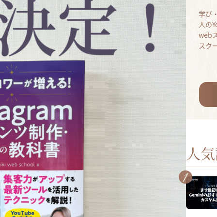
学び
人のY
we
スク
人気