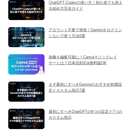
ChatGPT Codexの使い方｜初心者でも使え
る始め方完全ガイド
アカウント不要で簡単！Geminiをログイン
しないで使う方法6選
画像を編集可能に！Canvaマジックレイ
ヤーとは？日本語対応&無料版OK
まず最初にすべきGeminiのおすすめ初期設
定とカスタム指示7選
最初にすべきChatGPTの6つの設定と7つの
カスタム指示