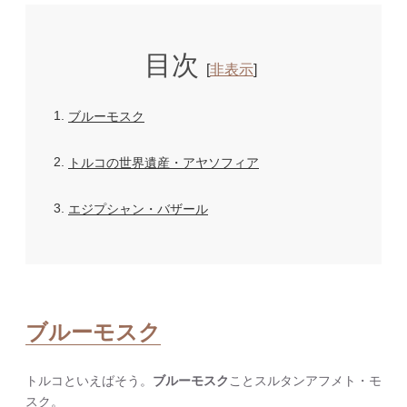
目次
[
非表示
]
1
ブルーモスク
2
トルコの世界遺産・アヤソフィア
3
エジプシャン・バザール
ブルーモスク
トルコといえばそう。
ブルーモスク
ことスルタンアフメト・モ
スク。