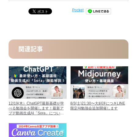
Pocket
関連記事
12/19(木）ChatGPT最新基礎が学
8/3(土)21:30〜大好評につきLINE
べる勉強会を開催します！最新ア
限定AI勉強会追加開催します
プデ動画生成AI「Sora」について
も徹底解説