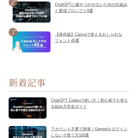
ChatGPTに嘘をつかせないための仕組み
と最強プロンプト9選
【保存版】Canvaで使えるおしゃれな
フォント45選
新着記事
ChatGPT Codexの使い方｜初心者でも使え
る始め方完全ガイド
アカウント不要で簡単！Geminiをログイン
しないで使う方法6選