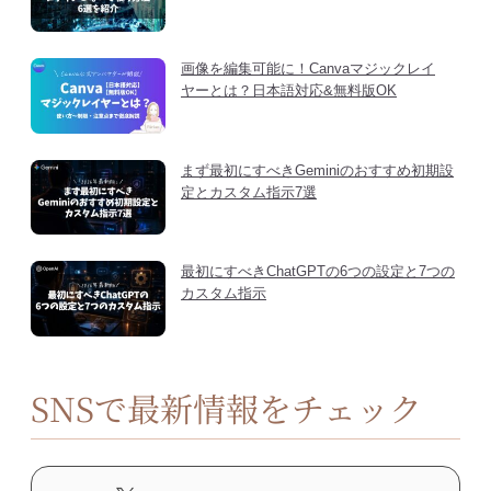
画像を編集可能に！Canvaマジックレイ
ヤーとは？日本語対応&無料版OK
まず最初にすべきGeminiのおすすめ初期設
定とカスタム指示7選
最初にすべきChatGPTの6つの設定と7つの
カスタム指示
SNSで最新情報をチェック