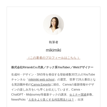
執筆者
mikimiki
（この著者のプロフィールはこちら ）
株式会社Ririan&Co.代表／テック系YouTuber／Webデザイナー
生成AI・デザイン・SNS等を発信する登録者数30万人のYouTube
チャンネル「
mikimiki web school
」の運営。 世界で26人番目とな
る英語圏外初の
Canva Experts
に就任。 Canvaの最新情報やデザ
インの楽しみ方をいち早くお伝えしています。Canva・
ChatGPT・Midjourney等最新テックの講演、
セミナー実績
多数。
NewsPicks「
人生をより良くするAI活用法とは？
」出演