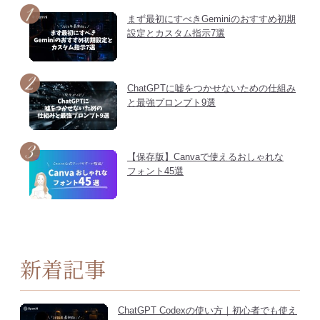
まず最初にすべきGeminiのおすすめ初期
設定とカスタム指示7選
ChatGPTに嘘をつかせないための仕組み
と最強プロンプト9選
【保存版】Canvaで使えるおしゃれな
フォント45選
新着記事
ChatGPT Codexの使い方｜初心者でも使え