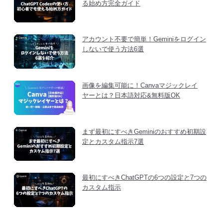
る始め方完全ガイド
アカウント不要で簡単！Geminiをログイン
しないで使う方法6選
画像を編集可能に！Canvaマジックレイ
ヤーとは？日本語対応&無料版OK
まず最初にすべきGeminiのおすすめ初期設
定とカスタム指示7選
最初にすべきChatGPTの6つの設定と7つの
カスタム指示