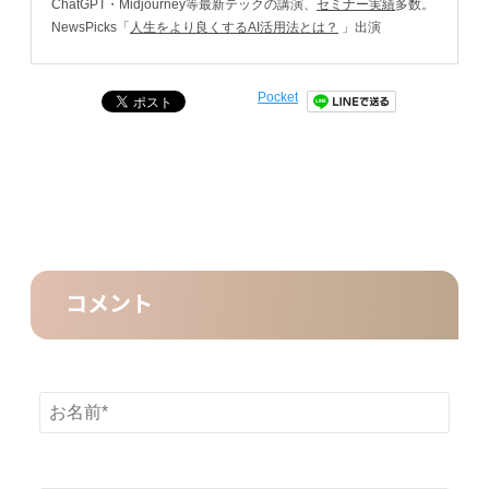
ChatGPT・Midjourney等最新テックの講演、
セミナー実績
多数。
NewsPicks「
人生をより良くするAI活用法とは？
」出演
Pocket
コメント