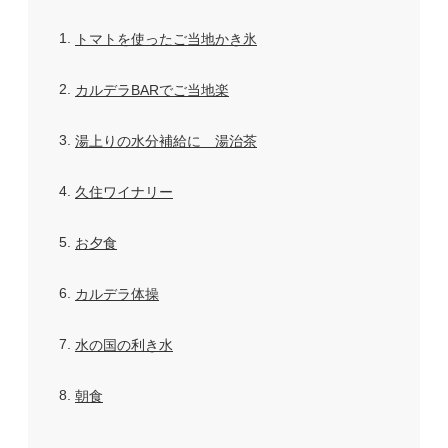
1
トマトを使ったご当地かき氷
2
カルデラBARでご当地楽
3
湯上りの水分補給に 湯治茶
4
久住ワイナリー
5
お夕食
6
カルデラ体操
7
水の国の利き水
8
朝食