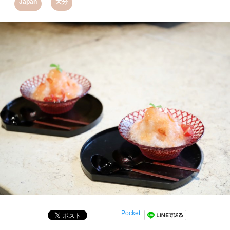
,
Japan
大分
Pocket