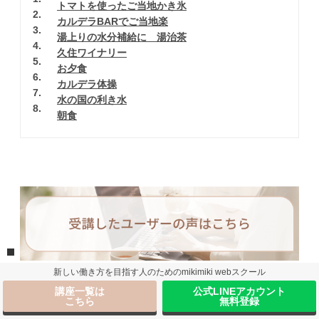
トマトを使ったご当地かき氷
2
カルデラBARでご当地楽
3
湯上りの水分補給に 湯治茶
4
久住ワイナリー
5
お夕食
6
カルデラ体操
7
水の国の利き水
8
朝食
新しい働き方を目指す人のためのmikimiki webスクール
講座一覧は
公式LINEアカウント
こちら
無料登録