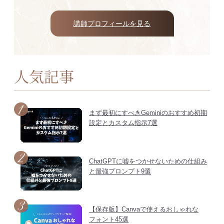
講師プロフィールを見る
人気記事
まず最初にすべきGeminiのおすすめ初期
設定とカスタム指示7選
ChatGPTに嘘をつかせないための仕組み
と最強プロンプト9選
【保存版】Canvaで使えるおしゃれな
フォント45選