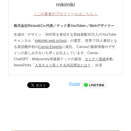
mikimiki
（この著者のプロフィールはこちら ）
株式会社Ririan&Co.代表／テック系YouTuber／Webデザイナー
生成AI・デザイン・SNS等を発信する登録者数30万人のYouTube
チャンネル「
mikimiki web school
」の運営。 世界で26人番目とな
る英語圏外初の
Canva Experts
に就任。 Canvaの最新情報やデザ
インの楽しみ方をいち早くお伝えしています。Canva・
ChatGPT・Midjourney等最新テックの講演、
セミナー実績
多数。
NewsPicks「
人生をより良くするAI活用法とは？
」出演
Pocket