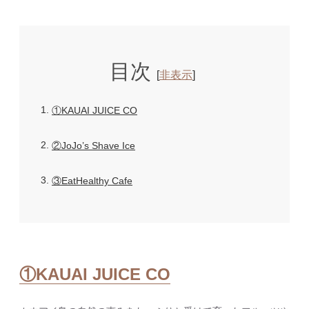
目次
[
非表示
]
1
①KAUAI JUICE CO
2
②JoJo’s Shave Ice
3
③EatHealthy Cafe
①KAUAI JUICE CO