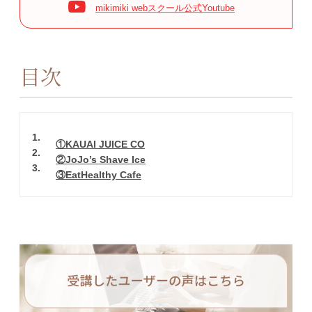
mikimiki webスクール公式Youtube
目次
1
①KAUAI JUICE CO
2
②JoJo’s Shave Ice
3
③EatHealthy Cafe