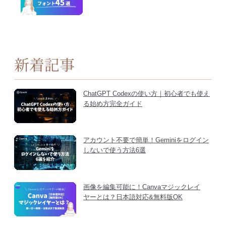
新着記事
ChatGPT Codexの使い方｜初心者でも使え
る始め方完全ガイド
アカウント不要で簡単！Geminiをログイン
しないで使う方法6選
画像を編集可能に！Canvaマジックレイ
ヤーとは？日本語対応&無料版OK