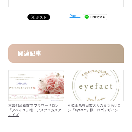
Pocket
関連記事
東京都武蔵野市 フラワーサロン
和歌山県有田市大人のまつ毛サロ
「アベイユ」様 アメブロカスタ
ン「eyefact」様 ロゴデザイン
マイズ