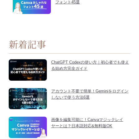
フォント45選
新着記事
ChatGPT Codexの使い方｜初心者でも使え
る始め方完全ガイド
アカウント不要で簡単！Geminiをログイン
しないで使う方法6選
画像を編集可能に！Canvaマジックレイ
ヤーとは？日本語対応&無料版OK