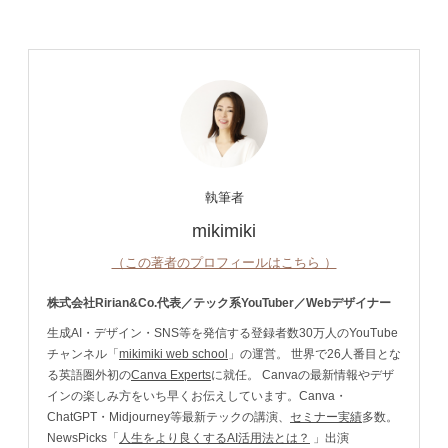
執筆者
mikimiki
（この著者のプロフィールはこちら ）
株式会社Ririan&Co.代表／テック系YouTuber／Webデザイナー
生成AI・デザイン・SNS等を発信する登録者数30万人のYouTube
チャンネル「
mikimiki web school
」の運営。 世界で26人番目とな
る英語圏外初の
Canva Experts
に就任。 Canvaの最新情報やデザ
インの楽しみ方をいち早くお伝えしています。Canva・
ChatGPT・Midjourney等最新テックの講演、
セミナー実績
多数。
NewsPicks「
人生をより良くするAI活用法とは？
」出演