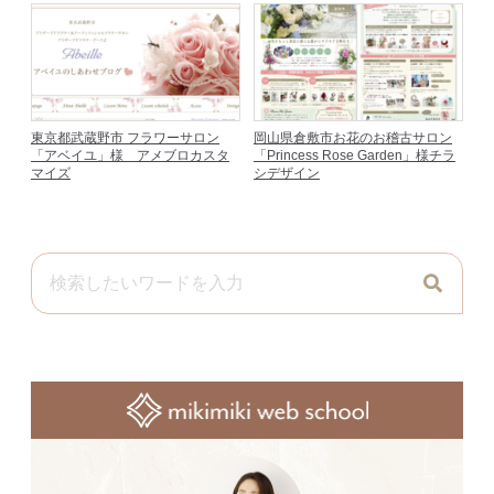
東京都武蔵野市 フラワーサロン
岡山県倉敷市お花のお稽古サロン
「アベイユ」様 アメブロカスタ
「Princess Rose Garden」様チラ
マイズ
シデザイン