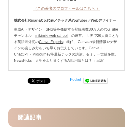
（この著者のプロフィールはこちら ）
株式会社Ririan&Co.代表／テック系YouTuber／Webデザイナー
生成AI・デザイン・SNS等を発信する登録者数30万人のYouTube
チャンネル「
mikimiki web school
」の運営。 世界で26人番目とな
る英語圏外初の
Canva Experts
に就任。 Canvaの最新情報やデザ
インの楽しみ方をいち早くお伝えしています。Canva・
ChatGPT・Midjourney等最新テックの講演、
セミナー実績
多数。
NewsPicks「
人生をより良くするAI活用法とは？
」出演
Pocket
関連記事