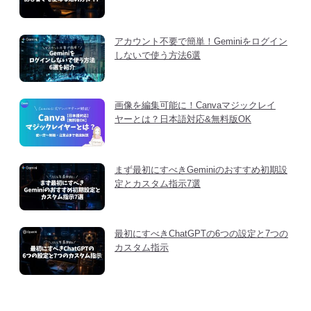
アカウント不要で簡単！Geminiをログイン
しないで使う方法6選
画像を編集可能に！Canvaマジックレイ
ヤーとは？日本語対応&無料版OK
まず最初にすべきGeminiのおすすめ初期設
定とカスタム指示7選
最初にすべきChatGPTの6つの設定と7つの
カスタム指示