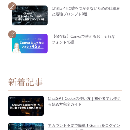
ChatGPTに嘘をつかせないための仕組み
と最強プロンプト9選
【保存版】Canvaで使えるおしゃれな
フォント45選
新着記事
ChatGPT Codexの使い方｜初心者でも使え
る始め方完全ガイド
アカウント不要で簡単！Geminiをログイン