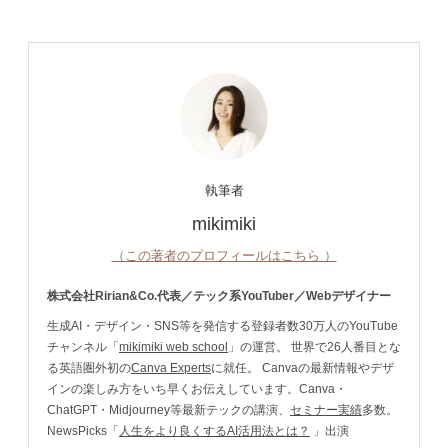
執筆者
mikimiki
（この著者のプロフィールはこちら ）
株式会社Ririan&Co.代表／テック系YouTuber／Webデザイナー
生成AI・デザイン・SNS等を発信する登録者数30万人のYouTube
チャンネル「
mikimiki web school
」の運営。 世界で26人番目とな
る英語圏外初の
Canva Experts
に就任。 Canvaの最新情報やデザ
インの楽しみ方をいち早くお伝えしています。Canva・
ChatGPT・Midjourney等最新テックの講演、
セミナー実績
多数。
NewsPicks「
人生をより良くするAI活用法とは？
」出演