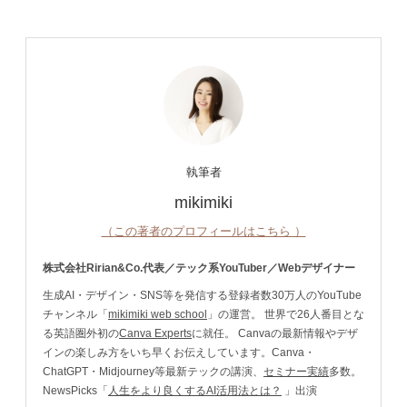
執筆者
mikimiki
（この著者のプロフィールはこちら ）
株式会社Ririan&Co.代表／テック系YouTuber／Webデザイナー
生成AI・デザイン・SNS等を発信する登録者数30万人のYouTube
チャンネル「
mikimiki web school
」の運営。 世界で26人番目とな
る英語圏外初の
Canva Experts
に就任。 Canvaの最新情報やデザ
インの楽しみ方をいち早くお伝えしています。Canva・
ChatGPT・Midjourney等最新テックの講演、
セミナー実績
多数。
NewsPicks「
人生をより良くするAI活用法とは？
」出演