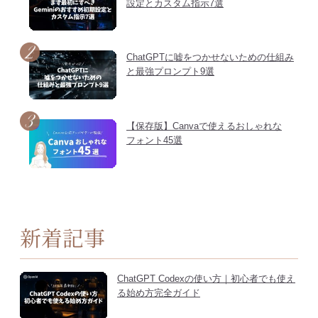
設定とカスタム指示7選
ChatGPTに嘘をつかせないための仕組み
と最強プロンプト9選
【保存版】Canvaで使えるおしゃれな
フォント45選
新着記事
ChatGPT Codexの使い方｜初心者でも使え
る始め方完全ガイド