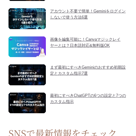
アカウント不要で簡単！Geminiをログイン
しないで使う方法6選
画像を編集可能に！Canvaマジックレイ
ヤーとは？日本語対応&無料版OK
まず最初にすべきGeminiのおすすめ初期設
定とカスタム指示7選
最初にすべきChatGPTの6つの設定と7つの
カスタム指示
SNSで最新情報をチェック