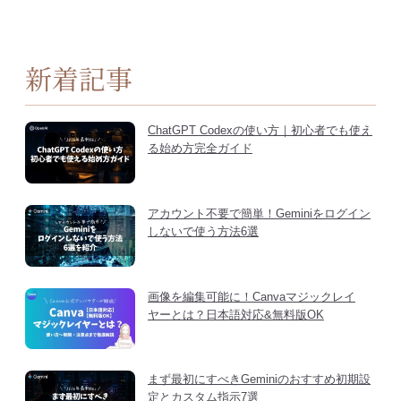
新着記事
ChatGPT Codexの使い方｜初心者でも使え
る始め方完全ガイド
アカウント不要で簡単！Geminiをログイン
しないで使う方法6選
画像を編集可能に！Canvaマジックレイ
ヤーとは？日本語対応&無料版OK
まず最初にすべきGeminiのおすすめ初期設
定とカスタム指示7選