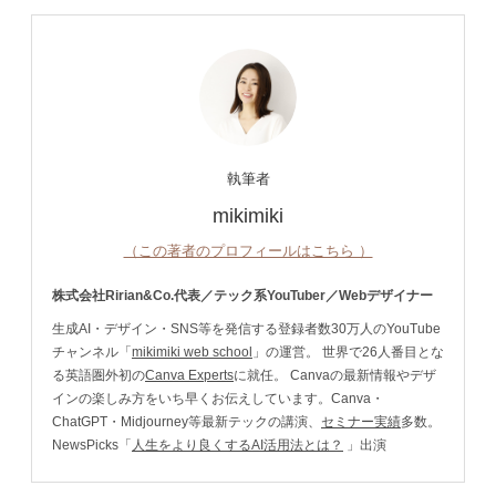
執筆者
mikimiki
（この著者のプロフィールはこちら ）
株式会社Ririan&Co.代表／テック系YouTuber／Webデザイナー
生成AI・デザイン・SNS等を発信する登録者数30万人のYouTube
チャンネル「
mikimiki web school
」の運営。 世界で26人番目とな
る英語圏外初の
Canva Experts
に就任。 Canvaの最新情報やデザ
インの楽しみ方をいち早くお伝えしています。Canva・
ChatGPT・Midjourney等最新テックの講演、
セミナー実績
多数。
NewsPicks「
人生をより良くするAI活用法とは？
」出演