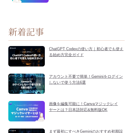
新着記事
ChatGPT Codexの使い方｜初心者でも使え
る始め方完全ガイド
アカウント不要で簡単！Geminiをログイン
しないで使う方法6選
画像を編集可能に！Canvaマジックレイ
ヤーとは？日本語対応&無料版OK
まず最初にすべきGeminiのおすすめ初期設