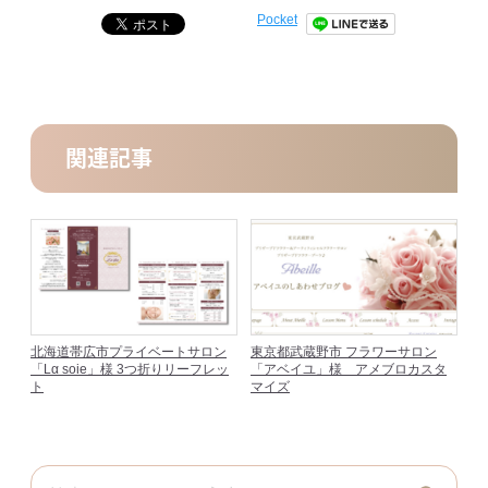
Pocket
関連記事
北海道帯広市プライベートサロン
東京都武蔵野市 フラワーサロン
「Lα soie」様 3つ折りリーフレッ
「アベイユ」様 アメブロカスタ
ト
マイズ