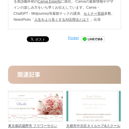
る英語圏外初の
Canva Experts
に就任。 Canvaの最新情報やデザ
インの楽しみ方をいち早くお伝えしています。Canva・
ChatGPT・Midjourney等最新テックの講演、
セミナー実績
多数。
NewsPicks「
人生をより良くするAI活用法とは？
」出演
Pocket
関連記事
東京都武蔵野市 フラワーサロン
京都市中京区ネイルケア&スクール