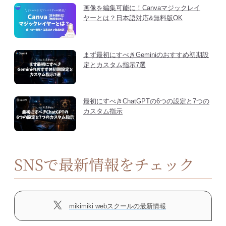
画像を編集可能に！Canvaマジックレイ
ヤーとは？日本語対応&無料版OK
まず最初にすべきGeminiのおすすめ初期設
定とカスタム指示7選
最初にすべきChatGPTの6つの設定と7つの
カスタム指示
SNSで最新情報をチェック
mikimiki webスクールの最新情報