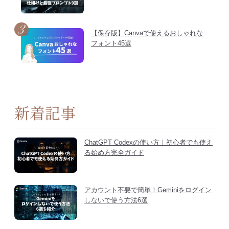
【保存版】Canvaで使えるおしゃれな
フォント45選
新着記事
ChatGPT Codexの使い方｜初心者でも使え
る始め方完全ガイド
アカウント不要で簡単！Geminiをログイン
しないで使う方法6選