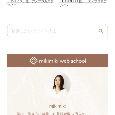
「アベイユ」様 アメブロカスタ
「HANDFEEL様」 ディプロマデ
マイズ
ザイン
mikimiki
学び・働き方に特化した登録者数37万人の