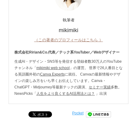
執筆者
mikimiki
（この著者のプロフィールはこちら ）
株式会社Ririan&Co.代表／テック系YouTuber／Webデザイナー
生成AI・デザイン・SNS等を発信する登録者数30万人のYouTube
チャンネル「
mikimiki web school
」の運営。 世界で26人番目とな
る英語圏外初の
Canva Experts
に就任。 Canvaの最新情報やデザ
インの楽しみ方をいち早くお伝えしています。Canva・
ChatGPT・Midjourney等最新テックの講演、
セミナー実績
多数。
NewsPicks「
人生をより良くするAI活用法とは？
」出演
Pocket