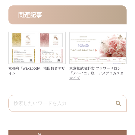
関連記事
京都府「wakabody」様回数券デザ
東京都武蔵野市 フラワーサロン
イン
「アベイユ」様 アメブロカスタ
マイズ