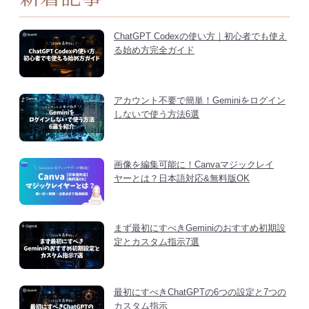
ChatGPT Codexの使い方｜初心者でも使え
る始め方完全ガイド
アカウント不要で簡単！Geminiをログイン
しないで使う方法6選
画像を編集可能に！Canvaマジックレイ
ヤーとは？日本語対応&無料版OK
まず最初にすべきGeminiのおすすめ初期設
定とカスタム指示7選
最初にすべきChatGPTの6つの設定と7つの
カスタム指示