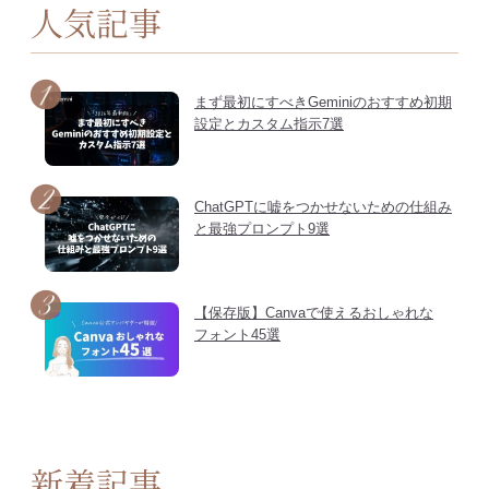
人気記事
まず最初にすべきGeminiのおすすめ初期
設定とカスタム指示7選
ChatGPTに嘘をつかせないための仕組み
と最強プロンプト9選
【保存版】Canvaで使えるおしゃれな
フォント45選
新着記事