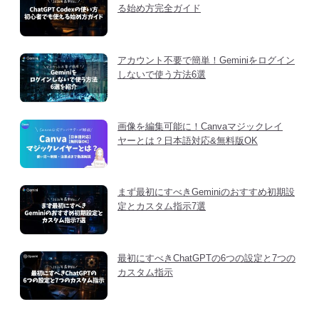
る始め方完全ガイド
アカウント不要で簡単！Geminiをログイン
しないで使う方法6選
画像を編集可能に！Canvaマジックレイ
ヤーとは？日本語対応&無料版OK
まず最初にすべきGeminiのおすすめ初期設
定とカスタム指示7選
最初にすべきChatGPTの6つの設定と7つの
カスタム指示