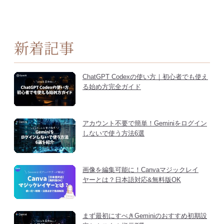
新着記事
ChatGPT Codexの使い方｜初心者でも使え
る始め方完全ガイド
アカウント不要で簡単！Geminiをログイン
しないで使う方法6選
画像を編集可能に！Canvaマジックレイ
ヤーとは？日本語対応&無料版OK
まず最初にすべきGeminiのおすすめ初期設