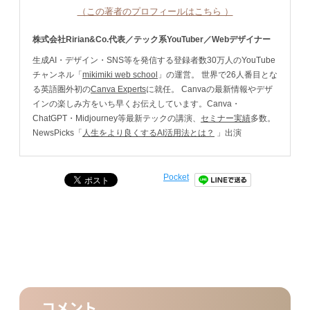
（この著者のプロフィールはこちら ）
株式会社Ririan&Co.代表／テック系YouTuber／Webデザイナー
生成AI・デザイン・SNS等を発信する登録者数30万人のYouTube
チャンネル「
mikimiki web school
」の運営。 世界で26人番目とな
る英語圏外初の
Canva Experts
に就任。 Canvaの最新情報やデザ
インの楽しみ方をいち早くお伝えしています。Canva・
ChatGPT・Midjourney等最新テックの講演、
セミナー実績
多数。
NewsPicks「
人生をより良くするAI活用法とは？
」出演
Pocket
コメント