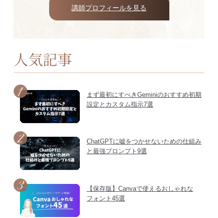
講師プロフィールを見る
人気記事
まず最初にすべきGeminiのおすすめ初期
設定とカスタム指示7選
ChatGPTに嘘をつかせないための仕組み
と最強プロンプト9選
【保存版】Canvaで使えるおしゃれな
フォント45選