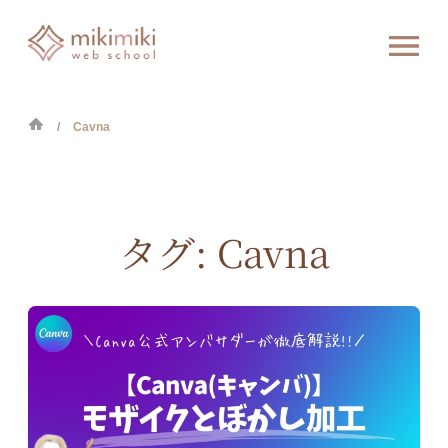
Cavna
タグ:
Cavna