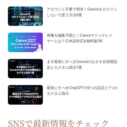
アカウント不要で簡単！Geminiをログイン
しないで使う方法6選
画像を編集可能に！Canvaマジックレイ
ヤーとは？日本語対応&無料版OK
まず最初にすべきGeminiのおすすめ初期設
定とカスタム指示7選
最初にすべきChatGPTの6つの設定と7つの
カスタム指示
SNSで最新情報をチェック