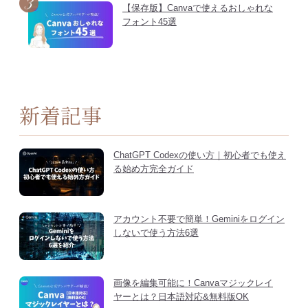
【保存版】Canvaで使えるおしゃれな
フォント45選
新着記事
ChatGPT Codexの使い方｜初心者でも使え
る始め方完全ガイド
アカウント不要で簡単！Geminiをログイン
しないで使う方法6選
画像を編集可能に！Canvaマジックレイ
ヤーとは？日本語対応&無料版OK