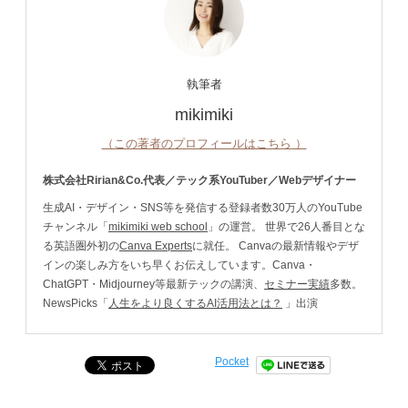
執筆者
mikimiki
（この著者のプロフィールはこちら ）
株式会社Ririan&Co.代表／テック系YouTuber／Webデザイナー
生成AI・デザイン・SNS等を発信する登録者数30万人のYouTube
チャンネル「
mikimiki web school
」の運営。 世界で26人番目とな
る英語圏外初の
Canva Experts
に就任。 Canvaの最新情報やデザ
インの楽しみ方をいち早くお伝えしています。Canva・
ChatGPT・Midjourney等最新テックの講演、
セミナー実績
多数。
NewsPicks「
人生をより良くするAI活用法とは？
」出演
Pocket