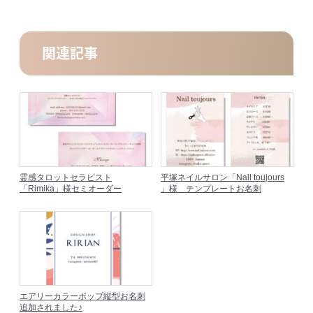
関連記事
霊感タロットセラピスト
平塚ネイルサロン「Nail toujours
「Rimika」様セミオーダー
」様 テンプレートお名刺
エアリーカラーポップ縦型お名刺
追加されました♪