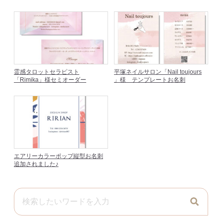
霊感タロットセラピスト
平塚ネイルサロン「Nail toujours
「Rimika」様セミオーダー
」様 テンプレートお名刺
エアリーカラーポップ縦型お名刺
追加されました♪