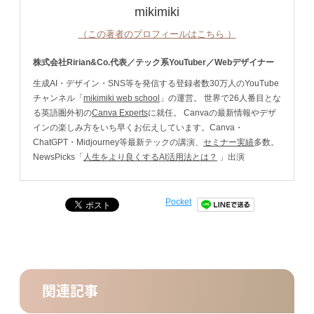
mikimiki
（この著者のプロフィールはこちら ）
株式会社Ririan&Co.代表／テック系YouTuber／Webデザイナー
生成AI・デザイン・SNS等を発信する登録者数30万人のYouTube
チャンネル「
mikimiki web school
」の運営。 世界で26人番目とな
る英語圏外初の
Canva Experts
に就任。 Canvaの最新情報やデザ
インの楽しみ方をいち早くお伝えしています。Canva・
ChatGPT・Midjourney等最新テックの講演、
セミナー実績
多数。
NewsPicks「
人生をより良くするAI活用法とは？
」出演
Pocket
関連記事