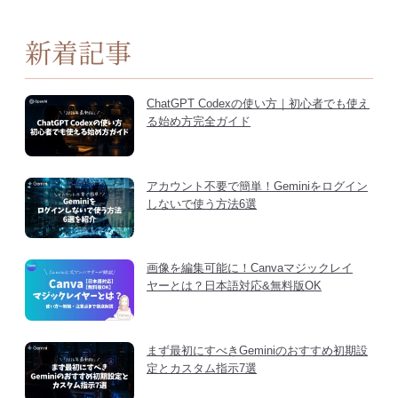
新着記事
ChatGPT Codexの使い方｜初心者でも使え
る始め方完全ガイド
アカウント不要で簡単！Geminiをログイン
しないで使う方法6選
画像を編集可能に！Canvaマジックレイ
ヤーとは？日本語対応&無料版OK
まず最初にすべきGeminiのおすすめ初期設
定とカスタム指示7選