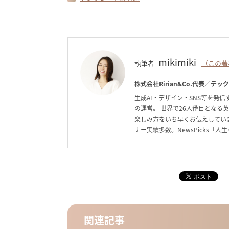
mikimiki
執筆者
（この著
株式会社Ririan&Co.代表／テッ
生成AI・デザイン・SNS等を発信す
の運営。 世界で26人番目となる
楽しみ方をいち早くお伝えしています。C
ナー実績
多数。NewsPicks「
人生
関連記事