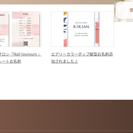
「Nail toujours 」
エアリーカラーポップ縦型お名刺追
レートお名刺
加されました♪