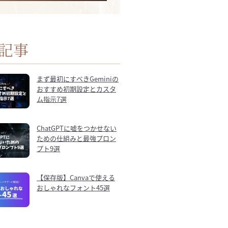
記事
まず最初にすべきGeminiの
おすすめ初期設定とカスタ
ム指示7選
ChatGPTに嘘をつかせない
ための仕組みと最強プロン
プト9選
【保存版】Canvaで使える
おしゃれなフォント45選