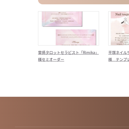
霊感タロットセラピスト「Rimika」
平塚ネイルサロン
様セミオーダー
様 テンプ