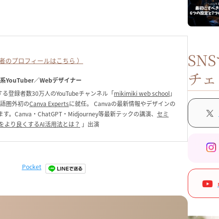
SN
者のプロフィールはこちら ）
チェ
ク系YouTuber／Webデザイナー
る登録者数30万人のYouTubeチャンネル「
mikimiki web school
」
英語圏外初の
Canva Experts
に就任。 Canvaの最新情報やデザインの
anva・ChatGPT・Midjourney等最新テックの講演、
セミ
をより良くするAI活用法とは？
」出演
Pocket