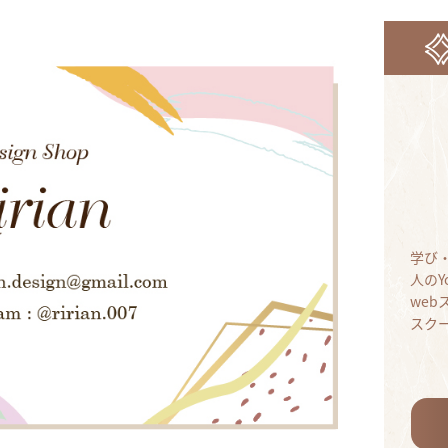
学び
人のY
we
スク