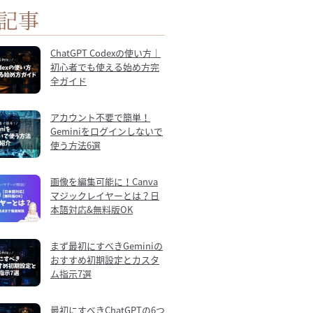
記事
ChatGPT Codexの使い方｜
初心者でも使える始め方完
全ガイド
アカウント不要で簡単！
Geminiをログインしないで
使う方法6選
画像を編集可能に！Canva
マジックレイヤーとは？日
本語対応&無料版OK
まず最初にすべきGeminiの
おすすめ初期設定とカスタ
ム指示7選
最初にすべきChatGPTの6つ