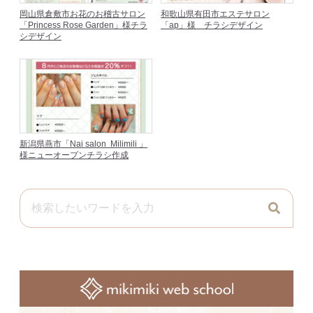
岡山県倉敷市お花のお稽古サロン
和歌山県有田市エステサロン
「Princess Rose Garden」様チラ
「ap」様 チラシデザイン
シデザイン
新潟県燕市「Nai salon Milimili 」
様ニューオープンチラシ作成