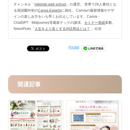
チャンネル「
mikimiki web school
」の運営。 世界で26人番目とな
る英語圏外初の
Canva Experts
に就任。 Canvaの最新情報やデザ
インの楽しみ方をいち早くお伝えしています。Canva・
ChatGPT・Midjourney等最新テックの講演、
セミナー実績
多数。
NewsPicks「
人生をより良くするAI活用法とは？
」出演
Pocket
関連記事