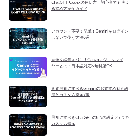
ChatGPT Codexの使い方｜初心者でも使え
る始め方完全ガイド
アカウント不要で簡単！Geminiをログイン
しないで使う方法6選
画像を編集可能に！Canvaマジックレイ
ヤーとは？日本語対応&無料版OK
まず最初にすべきGeminiのおすすめ初期設
定とカスタム指示7選
最初にすべきChatGPTの6つの設定と7つの
カスタム指示