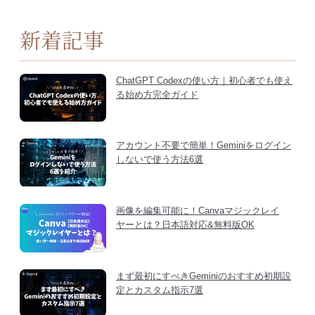
新着記事
ChatGPT Codexの使い方｜初心者でも使え
る始め方完全ガイド
アカウント不要で簡単！Geminiをログイン
しないで使う方法6選
画像を編集可能に！Canvaマジックレイ
ヤーとは？日本語対応&無料版OK
まず最初にすべきGeminiのおすすめ初期設
定とカスタム指示7選