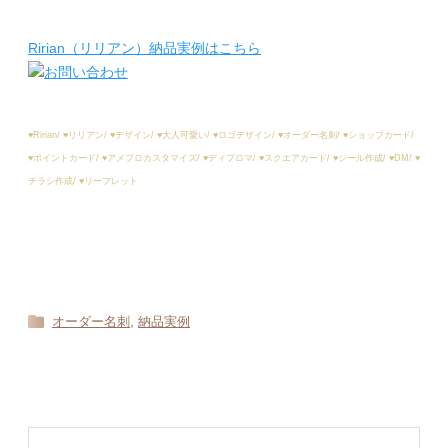
Ririan（リリアン）納品実例はこちら
♥︎Ririan/ ♥︎リリアン/ ♥︎デザイン/ ♥︎大人可愛い/ ♥︎ロゴデザイン/ ♥︎オーダー名刺/ ♥︎ショップカード/
♥︎ポイントカード/ ♥︎アメブロカスタマイズ/ ♥︎ディプロマ/ ♥︎スクエアカード/ ♥︎シール作成/ ♥︎DM/ ♥︎
チラシ作成/ ♥︎リーフレット
,
オーダー名刺
納品実例