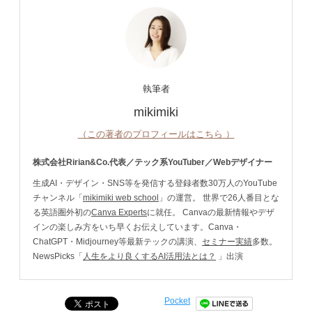
執筆者
mikimiki
（この著者のプロフィールはこちら ）
株式会社Ririan&Co.代表／テック系YouTuber／Webデザイナー
生成AI・デザイン・SNS等を発信する登録者数30万人のYouTube
チャンネル「
mikimiki web school
」の運営。 世界で26人番目とな
る英語圏外初の
Canva Experts
に就任。 Canvaの最新情報やデザ
インの楽しみ方をいち早くお伝えしています。Canva・
ChatGPT・Midjourney等最新テックの講演、
セミナー実績
多数。
NewsPicks「
人生をより良くするAI活用法とは？
」出演
Pocket