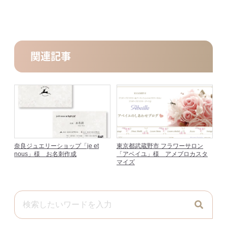
関連記事
奈良ジュエリーショップ「je et
東京都武蔵野市 フラワーサロン
nous」様 お名刺作成
「アベイユ」様 アメブロカスタ
マイズ