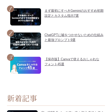
まず最初にすべきGeminiのおすすめ初期
設定とカスタム指示7選
ChatGPTに嘘をつかせないための仕組み
と最強プロンプト9選
【保存版】Canvaで使えるおしゃれな
フォント45選
新着記事