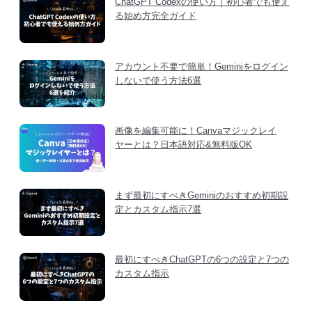
ChatGPT Codexの使い方｜初心者でも使え
る始め方完全ガイド
アカウント不要で簡単！Geminiをログイン
しないで使う方法6選
画像を編集可能に！Canvaマジックレイ
ヤーとは？日本語対応&無料版OK
まず最初にすべきGeminiのおすすめ初期設
定とカスタム指示7選
最初にすべきChatGPTの6つの設定と7つの
カスタム指示