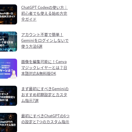
ChatGPT Codexの使い方｜
初心者でも使える始め方完
全ガイド
アカウント不要で簡単！
Geminiをログインしないで
使う方法6選
画像を編集可能に！Canva
マジックレイヤーとは？日
本語対応&無料版OK
まず最初にすべきGeminiの
おすすめ初期設定とカスタ
ム指示7選
最初にすべきChatGPTの6つ
の設定と7つのカスタム指示