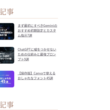
記事
まず最初にすべきGeminiの
おすすめ初期設定とカスタ
ム指示7選
ChatGPTに嘘をつかせない
ための仕組みと最強プロン
プト9選
【保存版】Canvaで使える
おしゃれなフォント45選
記事