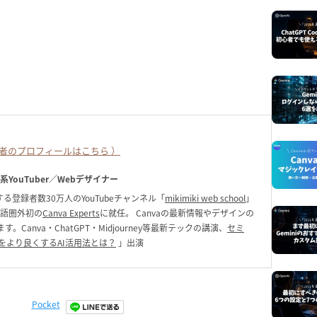
者のプロフィールはこちら ）
ク系YouTuber／Webデザイナー
る登録者数30万人のYouTubeチャンネル「
mikimiki web school
」
英語圏外初の
Canva Experts
に就任。 Canvaの最新情報やデザインの
anva・ChatGPT・Midjourney等最新テックの講演、
セミ
をより良くするAI活用法とは？
」出演
Pocket