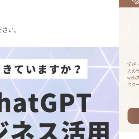
ださい。
学び
人のY
we
スク