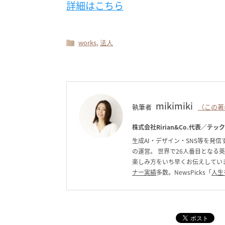
詳細はこちら
,
works
法人
mikimiki
執筆者
（この著
株式会社Ririan&Co.代表／テッ
生成AI・デザイン・SNS等を発信す
の運営。 世界で26人番目となる
楽しみ方をいち早くお伝えしています。C
ナー実績
多数。NewsPicks「
人生